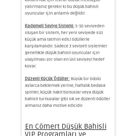
yatırmanız gerekir ki bu düşük bahisli
oyuncular için anlamlı değildir.
Kademeli Seviye Sistemi:
5-10 seviyeden
oluşan bir sistem, her yeni seviyede sizi
küçük ama tatmin edici ödüllerle
karşılamalıdır. Sadece 3 seviyeli sistemler
genellikle düşük bahisli oyuncular için
ulaşılması zor olan en üst seviyeyi hedef
koyar.
Düzenli Küçük Ödüller:
Büyük bir ödülü
aylarca beklemek yerine, haftalık bedava
spinler, küçük nakit bonuslar veya düşük
bahisli turnuvalar gibi sık ve düzenli ödüller
almanız daha motive edicidir.
En Cömert Düşük Bahisli
VIP Programları ve