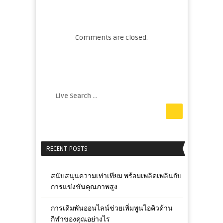
Comments are closed.
RECENT POSTS
สนับสนุนความเท่าเทียม พร้อมเพลิดเพลินกับ
การแข่งขันคุณภาพสูง
การเดิมพันออนไลน์ช่วยเพิ่มพูนไอคิวด้าน
กีฬาของคุณอย่างไร