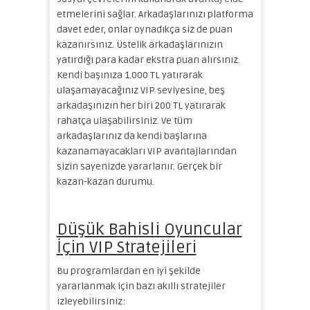
etmelerini sağlar. Arkadaşlarınızı platforma
davet eder, onlar oynadıkça siz de puan
kazanırsınız. Üstelik arkadaşlarınızın
yatırdığı para kadar ekstra puan alırsınız.
Kendi başınıza 1.000 TL yatırarak
ulaşamayacağınız VIP seviyesine, beş
arkadaşınızın her biri 200 TL yatırarak
rahatça ulaşabilirsiniz. Ve tüm
arkadaşlarınız da kendi başlarına
kazanamayacakları VIP avantajlarından
sizin sayenizde yararlanır. Gerçek bir
kazan-kazan durumu.
Düşük Bahisli Oyuncular
İçin VIP Stratejileri
Bu programlardan en iyi şekilde
yararlanmak için bazı akıllı stratejiler
izleyebilirsiniz: