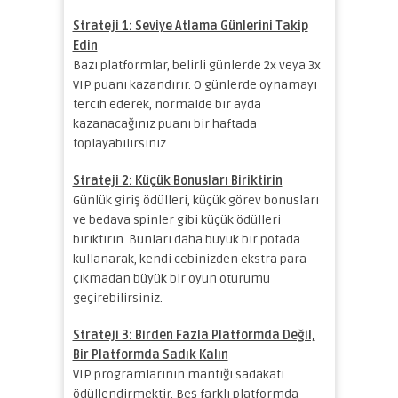
Strateji 1: Seviye Atlama Günlerini Takip
Edin
Bazı platformlar, belirli günlerde 2x veya 3x
VIP puanı kazandırır. O günlerde oynamayı
tercih ederek, normalde bir ayda
kazanacağınız puanı bir haftada
toplayabilirsiniz.
Strateji 2: Küçük Bonusları Biriktirin
Günlük giriş ödülleri, küçük görev bonusları
ve bedava spinler gibi küçük ödülleri
biriktirin. Bunları daha büyük bir potada
kullanarak, kendi cebinizden ekstra para
çıkmadan büyük bir oyun oturumu
geçirebilirsiniz.
Strateji 3: Birden Fazla Platformda Değil,
Bir Platformda Sadık Kalın
VIP programlarının mantığı sadakati
ödüllendirmektir. Beş farklı platformda