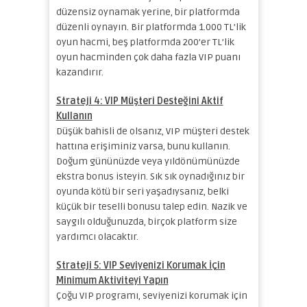
düzensiz oynamak yerine, bir platformda
düzenli oynayın. Bir platformda 1.000 TL’lik
oyun hacmi, beş platformda 200’er TL’lik
oyun hacminden çok daha fazla VIP puanı
kazandırır.
Strateji 4: VIP Müşteri Desteğini Aktif
Kullanın
Düşük bahisli de olsanız, VIP müşteri destek
hattına erişiminiz varsa, bunu kullanın.
Doğum gününüzde veya yıldönümünüzde
ekstra bonus isteyin. Sık sık oynadığınız bir
oyunda kötü bir seri yaşadıysanız, belki
küçük bir teselli bonusu talep edin. Nazik ve
saygılı olduğunuzda, birçok platform size
yardımcı olacaktır.
Strateji 5: VIP Seviyenizi Korumak İçin
Minimum Aktiviteyi Yapın
Çoğu VIP programı, seviyenizi korumak için