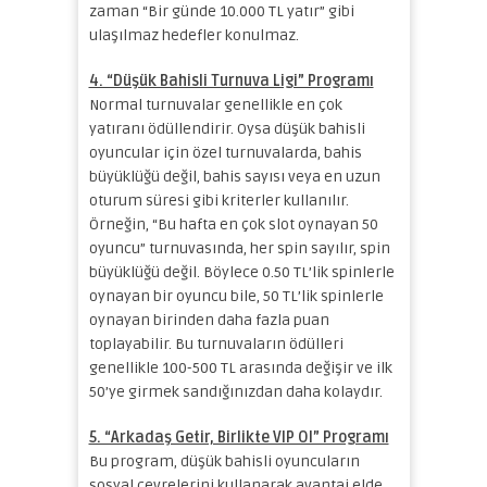
zaman “Bir günde 10.000 TL yatır” gibi
ulaşılmaz hedefler konulmaz.
4. “Düşük Bahisli Turnuva Ligi” Programı
Normal turnuvalar genellikle en çok
yatıranı ödüllendirir. Oysa düşük bahisli
oyuncular için özel turnuvalarda, bahis
büyüklüğü değil, bahis sayısı veya en uzun
oturum süresi gibi kriterler kullanılır.
Örneğin, “Bu hafta en çok slot oynayan 50
oyuncu” turnuvasında, her spin sayılır, spin
büyüklüğü değil. Böylece 0.50 TL’lik spinlerle
oynayan bir oyuncu bile, 50 TL’lik spinlerle
oynayan birinden daha fazla puan
toplayabilir. Bu turnuvaların ödülleri
genellikle 100-500 TL arasında değişir ve ilk
50’ye girmek sandığınızdan daha kolaydır.
5. “Arkadaş Getir, Birlikte VIP Ol” Programı
Bu program, düşük bahisli oyuncuların
sosyal çevrelerini kullanarak avantaj elde