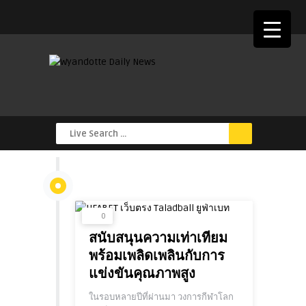
0
สนับสนุนความเท่าเทียม
พร้อมเพลิดเพลินกับการ
แข่งขันคุณภาพสูง
ในรอบหลายปีที่ผ่านมา วงการกีฬาโลก