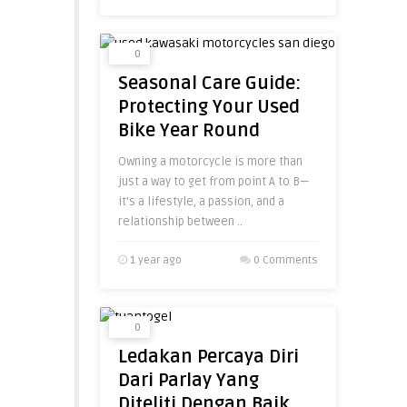
0
Seasonal Care Guide:
Protecting Your Used
Bike Year Round
Owning a motorcycle is more than
just a way to get from point A to B—
it’s a lifestyle, a passion, and a
relationship between ..
1 year ago
0 Comments
0
Ledakan Percaya Diri
Dari Parlay Yang
Diteliti Dengan Baik